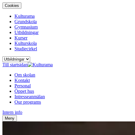
Cookies
Kulturama
Grundskola
Gymnasium
Utbildningar
Kurser
Kulturskola
Studiecirkel
Till startsidan
Om skolan
Kontakt
Personal
Öppet hus
Intresseanmälan
Our programs
Intern info
Meny