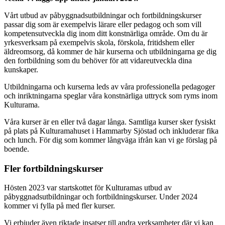
Vårt utbud av påbyggnadsutbildningar och fortbildningskurser
passar dig som är exempelvis lärare eller pedagog och som vill
kompetensutveckla dig inom ditt konstnärliga område. Om du är
yrkesverksam på exempelvis skola, förskola, fritidshem eller
äldreomsorg, då kommer de här kurserna och utbildningarna ge dig
den fortbildning som du behöver för att vidareutveckla dina
kunskaper.
Utbildningarna och kurserna leds av våra professionella pedagoger
och inriktningarna speglar våra konstnärliga uttryck som ryms inom
Kulturama.
Våra kurser är en eller två dagar långa. Samtliga kurser sker fysiskt
på plats på Kulturamahuset i Hammarby Sjöstad och inkluderar fika
och lunch. För dig som kommer långväga ifrån kan vi ge förslag på
boende.
Fler fortbildningskurser
Hösten 2023 var startskottet för Kulturamas utbud av
påbyggnadsutbildningar och fortbildningskurser. Under 2024
kommer vi fylla på med fler kurser.
Vi erbjuder även riktade insatser till andra verksamheter där vi kan