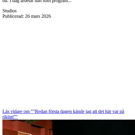
bli. I dag arbetar han som program...
Studios
Publicerad
:
26 mars 2026
Läs vidare
om "”Redan första dagen kände jag att det här var på
riktigt”"