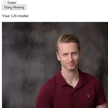
Teater
Stäng filtrering
Visar
126
resultat