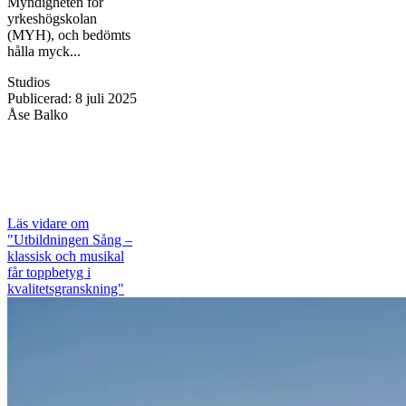
Myndigheten för
yrkeshögskolan
(MYH), och bedömts
hålla myck...
Studios
Publicerad
:
8 juli 2025
Åse Balko
Läs vidare
om
"Utbildningen Sång –
klassisk och musikal
får toppbetyg i
kvalitetsgranskning"