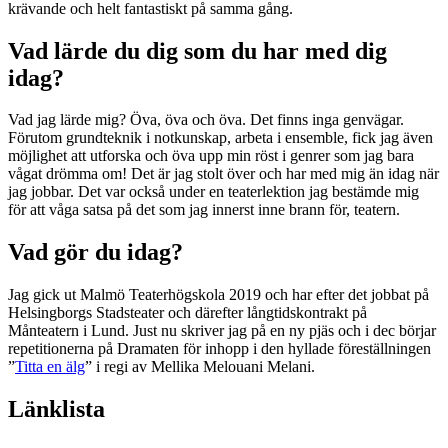
krävande och helt fantastiskt på samma gång.
Vad lärde du dig som du har med dig
idag?
Vad jag lärde mig? Öva, öva och öva. Det finns inga genvägar.
Förutom grundteknik i notkunskap, arbeta i ensemble, fick jag även
möjlighet att utforska och öva upp min röst i genrer som jag bara
vågat drömma om! Det är jag stolt över och har med mig än idag när
jag jobbar. Det var också under en teaterlektion jag bestämde mig
för att våga satsa på det som jag innerst inne brann för, teatern.
Vad gör du idag?
Jag gick ut Malmö Teaterhögskola 2019 och har efter det jobbat på
Helsingborgs Stadsteater och därefter långtidskontrakt på
Månteatern i Lund. Just nu skriver jag på en ny pjäs och i dec börjar
repetitionerna på Dramaten för inhopp i den hyllade föreställningen
”
Titta en älg
” i regi av Mellika Melouani Melani.
Länklista