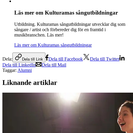
Läs mer om Kulturamas sångutbildningar
Utbildning
.
Kulturamas sångutbildningar utvecklar dig som
sångare / artist och förbereder dig för en framtid i
musikbranschen. Läs mer!
Läs mer om Kulturamas sångutbildningar
Dela:
Dela till Facebook
Dela till Twitter
Dela till Link
Dela till LinkedIn
Dela till Mail
Taggar:
Alumni
Liknande artiklar