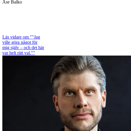
Åse Balko
Läs vidare
om ""Jag
ville göra något för
mig själv – och det här
var helt rätt val.""