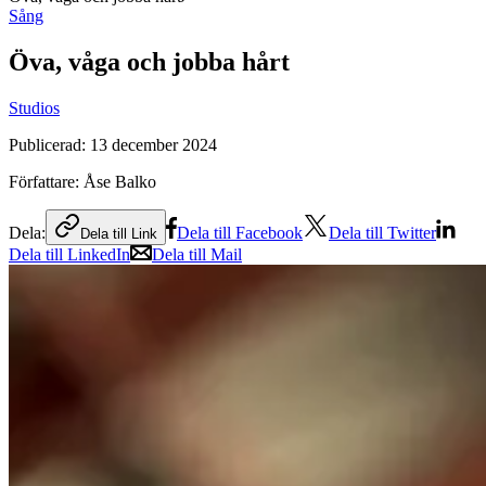
Sång
Öva, våga och jobba hårt
Studios
Publicerad:
13 december 2024
Författare:
Åse Balko
Dela:
Dela till Facebook
Dela till Twitter
Dela till Link
Dela till LinkedIn
Dela till Mail