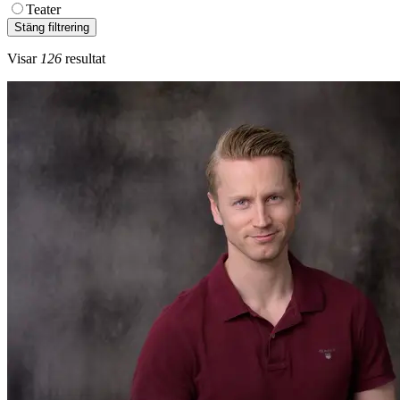
Teater
Stäng filtrering
Visar
126
resultat