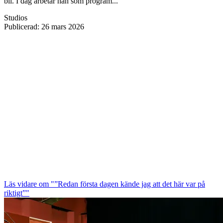
bli. I dag arbetar han som program...
Studios
Publicerad
:
26 mars 2026
Läs vidare
om "”Redan första dagen kände jag att det här var på
riktigt”"