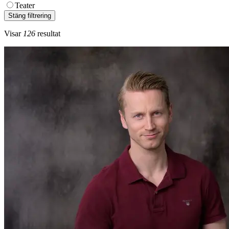
Teater
Stäng filtrering
Visar
126
resultat