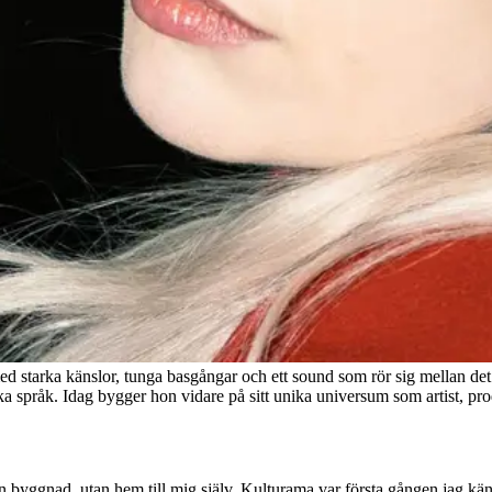
tarka känslor, tunga basgångar och ett sound som rör sig mellan det 
iska språk. Idag bygger hon vidare på sitt unika universum som artist, pr
n byggnad, utan hem till mig själv. Kulturama var första gången jag känd