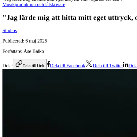
Musikproduktion och låtskrivare
"Jag lärde mig att hitta mitt eget uttryck, 
Studios
Publicerad:
6 maj 2025
Författare:
Åse Balko
Dela:
Dela till Facebook
Dela till Twitter
Dela
Dela till Link