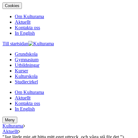
Cookies
Om Kulturama
Aktuellt
Kontakta oss
In English
Till startsidan
Grundskola
Gymnasium
Utbildningar
Kurser
Kulturskola
Studiecirkel
Om Kulturama
Aktuellt
Kontakta oss
In English
Meny
Kulturama
Aktuellt
"Jag lärde mig att hitta mitt eget uttryck, och våga stå för det."