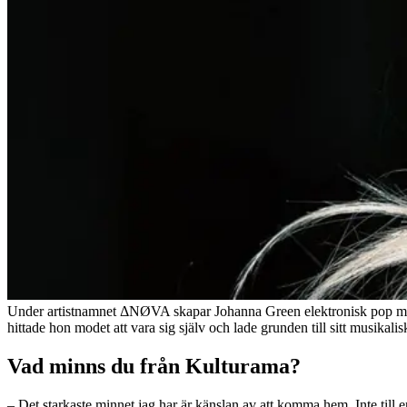
Under artistnamnet ΔNØVA skapar Johanna Green elektronisk pop med s
hittade hon modet att vara sig själv och lade grunden till sitt musikal
Vad minns du från Kulturama?
– Det starkaste minnet jag har är känslan av att komma hem. Inte till e