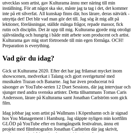
utvecklas som artist, gav Kulturama ännu mer näring till min
inställning. För att något ska ske, måste jag ta tag i det, det kommer
inte på ett silverfat. All kunskap finns där, hos lärare, deras nätvärk -
utnyttja det! Det blir vad man gör det till. Jag sög åt mig allt på
lektioner, föreläsningar, ställde många frågor, repade massor, fick
rutin och disciplin. Det är upp till mig. Kulturama gjorde mig otroligt
självständig och hungrig i både mitt arbete som producent och artist.
Kulturama gav mig stort förtroende till min egen förmåga. OCH!
Preparation is everything.
Vad gör du idag?
Gick ut Kulturama 2020. Efter det har jag frilansat mycket inom
showscenen, medverkat i Talang och gjort sverigeturné med
musikalen Trazan och Banarne. Jag har även producerat två
säsonger av YouTube-serien 12 Duet Sessions, där jag intervjuar och
sjunger med andra svenska artister. Detta tillsammans Tomas Caris
Andersson, lärare på Kulturama samt Jonathan Carlström som gick
film.
Idag jobbar jag som artist på Wallmans i Köpenhamn och är signad
hos You Management i Hamburg. Jag släppte nyligen min kortfilm
GLÖD på YouTube efter en framgångsrik festivalrun, ännu ett
projekt med filmfotografen Jonathan Carlström där jag skrivit,