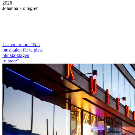
2026
Johanna Holmgren
Läs vidare
om "När
musikalen får ta plats
blir skoldagen
roligare"