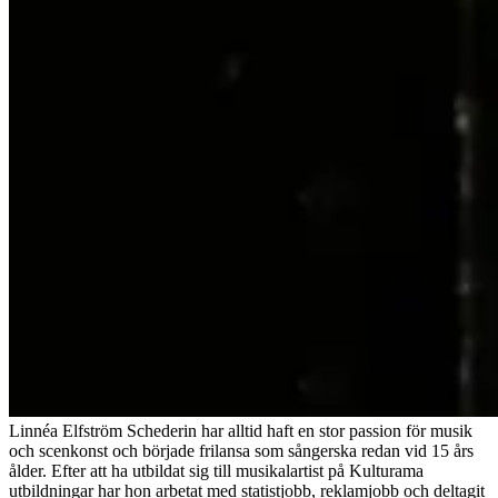
Linnéa Elfström Schederin har alltid haft en stor passion för musik
och scenkonst och började frilansa som sångerska redan vid 15 års
ålder. Efter att ha utbildat sig till musikalartist på Kulturama
utbildningar har hon arbetat med statistjobb, reklamjobb och deltagit