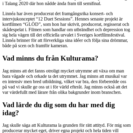
i Talang 2020 där hon nådde ända fram till semifinal.
Linnéa har även producerat det framgångsrika konsert- och
intervjukonceptet “12 Duet Sessions”. Hennes senaste projekt är
kortfilmen “GLÖD”, som hon har skrivit, producerat, regisserat och
skådespelat i. Filmen som handlar om utbrändhet och depression tog
sig hela vägen till det officiella urvalet i Sveriges kortfilmsfestival.
Linnéa brinner för att förverkliga sina idéer och följa sina drömmar,
både på scen och framför kameran.
Vad minns du från Kulturama?
Jag minns att det fanns otroligt mycket utrymme att växa om man
bara vågade och orkade ta det utrymmet. Jag minns att musikal var
en intensiv men bred utbildning, vilket var bra, den förberedde oss
på vad vi skulle ge oss ut i för värld efteråt. Jag minns också att det
var värdefullt med lärare från olika bakgrunder inom branschen.
Vad lärde du dig som du har med dig
idag?
Jag skulle säga att Kulturama la grunden för rätt attityd. För mig som
producerar mycket eget, driver egna projekt och hela tiden vill