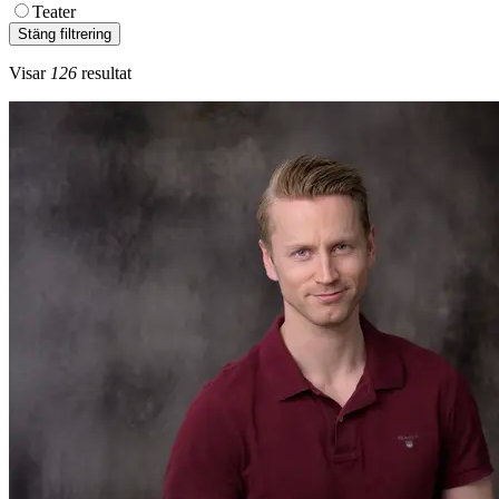
Teater
Stäng filtrering
Visar
126
resultat