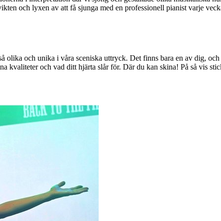
 vikten och lyxen av att få sjunga med en professionell pianist varje vec
?
 så olika och unika i våra sceniska uttryck. Det finns bara en av dig, och d
dina kvaliteter och vad ditt hjärta slår för. Där du kan skina! På så vis sti