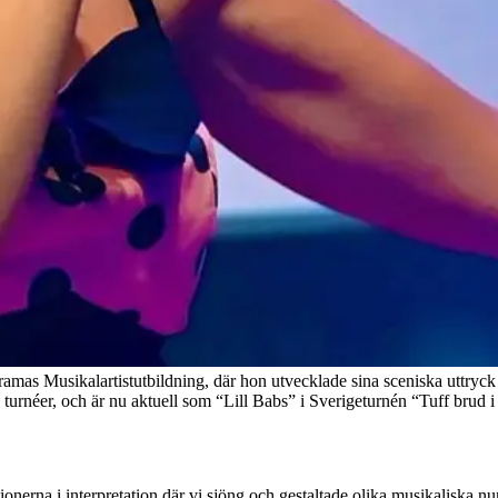
amas Musikalartistutbildning, där hon utvecklade sina sceniska uttryck 
h turnéer, och är nu aktuell som “Lill Babs” i Sverigeturnén “Tuff brud 
onerna i interpretation där vi sjöng och gestaltade olika musikaliska n