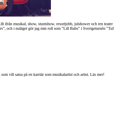
 Allt ifrån musikal, show, stuntshow, resortjobb, julshower och ren teat
s”, och i nuläget gör jag min roll som ”Lill Babs” i Sverigeturnén ”Tu
g som vill satsa på en karriär som musikalartist och artist. Läs mer!