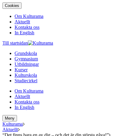
Cookies
Om Kulturama
Aktuellt
Kontakta oss
In English
Till startsidan
Grundskola
Gymnasium
Utbildningar
Kurser
Kulturskola
Studiecirkel
Om Kulturama
Aktuellt
Kontakta oss
In English
Meny
Kulturama
Aktuellt
“Det finns bara en av dig – och det är din största gåva!”