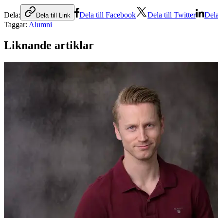
Dela:
Dela till Facebook
Dela till Twitter
Dela
Dela till Link
Taggar:
Alumni
Liknande artiklar