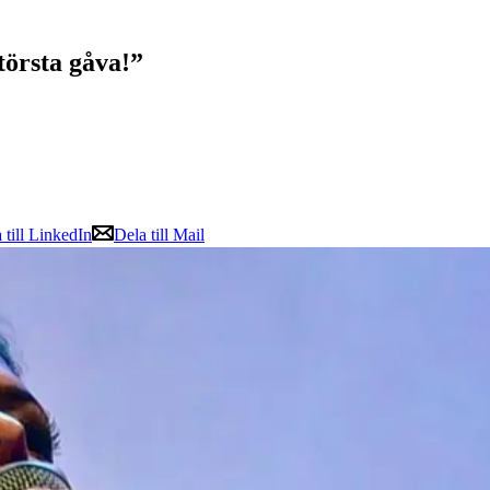
största gåva!”
 till LinkedIn
Dela till Mail