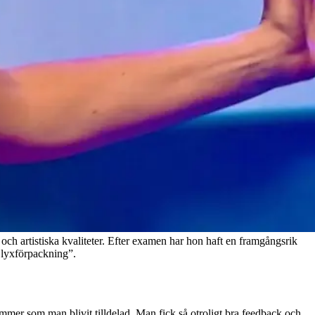
och artistiska kvaliteter. Efter examen har hon haft en framgångsrik
i lyxförpackning”.
ummer som man blivit tilldelad. Man fick så otroligt bra feedback och