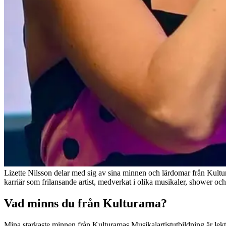
Lizette Nilsson delar med sig av sina minnen och lärdomar från Kultur
karriär som frilansande artist, medverkat i olika musikaler, shower oc
Vad minns du från Kulturama?
Mina starkaste minnen från Kulturamas Musikalartistutbildning är lekti