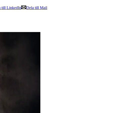
 till LinkedIn
Dela till Mail