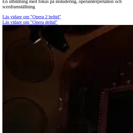
En utbildning med fokus på instudering, operainterpretation och
scenframställning
Läs vidare
om "Opera 2 heltid"
Läs vidare om "Opera deltid"