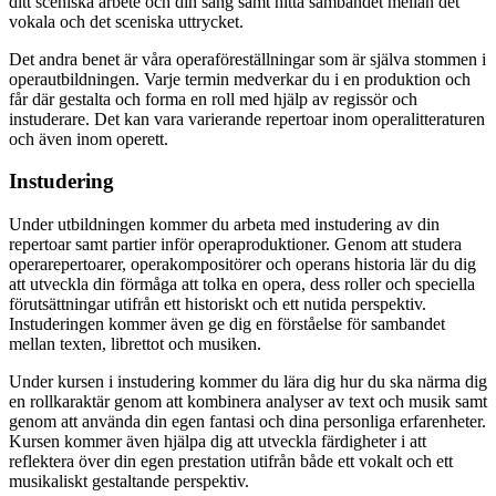
ditt sceniska arbete och din sång samt hitta sambandet mellan det
vokala och det sceniska uttrycket.
Det andra benet är våra operaföreställningar som är själva stommen i
operautbildningen. Varje termin medverkar du i en produktion och
får där gestalta och forma en roll med hjälp av regissör och
instuderare. Det kan vara varierande repertoar inom operalitteraturen
och även inom operett.
Instudering
Under utbildningen kommer du arbeta med instudering av din
repertoar samt partier inför operaproduktioner. Genom att studera
operarepertoarer, operakompositörer och operans historia lär du dig
att utveckla din förmåga att tolka en opera, dess roller och speciella
förutsättningar utifrån ett historiskt och ett nutida perspektiv.
Instuderingen kommer även ge dig en förståelse för sambandet
mellan texten, librettot och musiken.
Under kursen i instudering kommer du lära dig hur du ska närma dig
en rollkaraktär genom att kombinera analyser av text och musik samt
genom att använda din egen fantasi och dina personliga erfarenheter.
Kursen kommer även hjälpa dig att utveckla färdigheter i att
reflektera över din egen prestation utifrån både ett vokalt och ett
musikaliskt gestaltande perspektiv.