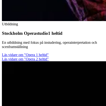
Utbildning
Stockholm Operastudio1 heltid
En utbildning med fokus på instudering, operainterpretation och
scenframställning
Läs vidare
om "Opera 1 heltid"
Läs vidare om "Opera 2 heltid"