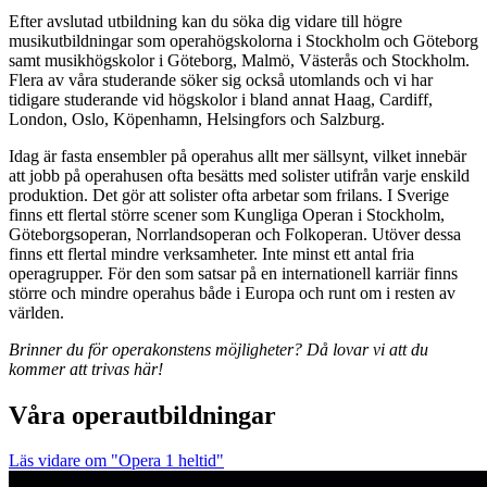
Efter avslutad utbildning kan du söka dig vidare till högre
musikutbildningar som operahögskolorna i Stockholm och Göteborg
samt musikhögskolor i Göteborg, Malmö, Västerås och Stockholm.
Flera av våra studerande söker sig också utomlands och vi har
tidigare studerande vid högskolor i bland annat Haag, Cardiff,
London, Oslo, Köpenhamn, Helsingfors och Salzburg.
Idag är fasta ensembler på operahus allt mer sällsynt, vilket innebär
att jobb på operahusen ofta besätts med solister utifrån varje enskild
produktion. Det gör att solister ofta arbetar som frilans. I Sverige
finns ett flertal större scener som Kungliga Operan i Stockholm,
Göteborgsoperan, Norrlandsoperan och Folkoperan. Utöver dessa
finns ett flertal mindre verksamheter. Inte minst ett antal fria
operagrupper. För den som satsar på en internationell karriär finns
större och mindre operahus både i Europa och runt om i resten av
världen.
Brinner du för operakonstens möjligheter? Då lovar vi att du
kommer att trivas här!
Våra operautbildningar
Läs vidare om "Opera 1 heltid"