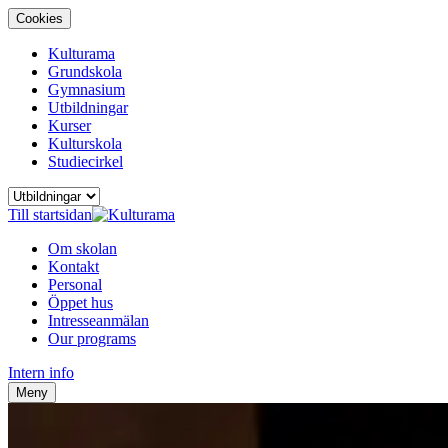
Cookies
Kulturama
Grundskola
Gymnasium
Utbildningar
Kurser
Kulturskola
Studiecirkel
Till startsidan
Om skolan
Kontakt
Personal
Öppet hus
Intresseanmälan
Our programs
Intern info
Meny