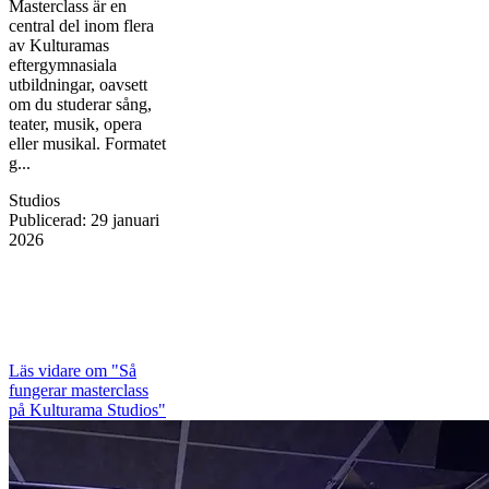
Masterclass är en
central del inom flera
av Kulturamas
eftergymnasiala
utbildningar, oavsett
om du studerar sång,
teater, musik, opera
eller musikal. Formatet
g...
Studios
Publicerad
:
29 januari
2026
Läs vidare
om "Så
fungerar masterclass
på Kulturama Studios"