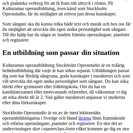
och praktiska verktyg för att få fram rätt uttryck i rösten. På
Kulturamas operautbildning, även känd som Stockholm
Operastudio, får du möjlighet att erövra just dessa kunskaper.
Som sångare ska du kunna tolka både text och musik och hos oss får
du möjlighet att utveckla din egen unika personlighet som sångare.
Till din hjälp har du några av landets främsta operasångare, pianister
och regissörer.
En utbildning som passar din situation
Kulturamas operautbildning Stockholm Operastudio är en tvåårig
heltidsutbildning där varje år kan sökas separat. Utbildningen passar
dig som har flerårig sångvana, goda kunskaper i musikteori och som
vill utveckla din egen unika personlighet som sångare. Du kan söka
direkt efter gymnasiet eller folkhögskola. Om du har en
kandidatexamen eller motsvarande erfarenhet, då välkomnar vi dig
att söka direkt till år 2. Vad gäller musikteori anpassar vi studierna
efter dina förkunskaper.
Stockholm Operastudio är en av de mest lektionstäta
operautbildningarna i Sverige och bland
lärarna
finns framstående
och erfarna operasångare, pianister och regissörer. En stor del av
undervisningen sker i masterclass-form vilket kommer ge dig en stor