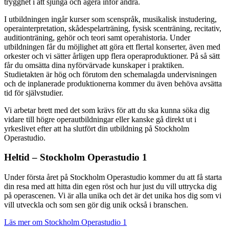
trygghet i att sjunga och agera inför andra.
I utbildningen ingår kurser som scenspråk, musikalisk instudering,
operainterpretation, skådespelarträning, fysisk scenträning, recitativ,
auditionträning, gehör och teori samt operahistoria. Under
utbildningen får du möjlighet att göra ett flertal konserter, även med
orkester och vi sätter årligen upp flera operaproduktioner. På så sätt
får du omsätta dina nyförvärvade kunskaper i praktiken.
Studietakten är hög och förutom den schemalagda undervisningen
och de inplanerade produktionerna kommer du även behöva avsätta
tid för självstudier.
Vi arbetar brett med det som krävs för att du ska kunna söka dig
vidare till högre operautbildningar eller kanske gå direkt ut i
yrkeslivet efter att ha slutfört din utbildning på Stockholm
Operastudio.
Heltid – Stockholm Operastudio 1
Under första året på Stockholm Operastudio kommer du att få starta
din resa med att hitta din egen röst och hur just du vill uttrycka dig
på operascenen. Vi är alla unika och det är det unika hos dig som vi
vill utveckla och som sen gör dig unik också i branschen.
Läs mer om Stockholm Operastudio 1