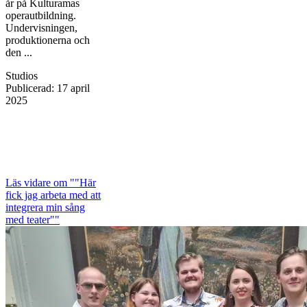
år på Kulturamas
operautbildning.
Undervisningen,
produktionerna och
den ...
Studios
Publicerad
:
17 april
2025
Läs vidare
om ""Här
fick jag arbeta med att
integrera min sång
med teater""