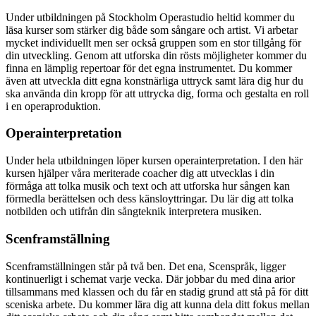
Under utbildningen på Stockholm Operastudio heltid kommer du
läsa kurser som stärker dig både som sångare och artist. Vi arbetar
mycket individuellt men ser också gruppen som en stor tillgång för
din utveckling. Genom att utforska din rösts möjligheter kommer du
finna en lämplig repertoar för det egna instrumentet. Du kommer
även att utveckla ditt egna konstnärliga uttryck samt lära dig hur du
ska använda din kropp för att uttrycka dig, forma och gestalta en roll
i en operaproduktion.
Operainterpretation
Under hela utbildningen löper kursen operainterpretation. I den här
kursen hjälper våra meriterade coacher dig att utvecklas i din
förmåga att tolka musik och text och att utforska hur sången kan
förmedla berättelsen och dess känsloyttringar. Du lär dig att tolka
notbilden och utifrån din sångteknik interpretera musiken.
Scenframställning
Scenframställningen står på två ben. Det ena, Scenspråk, ligger
kontinuerligt i schemat varje vecka. Där jobbar du med dina arior
tillsammans med klassen och du får en stadig grund att stå på för ditt
sceniska arbete. Du kommer lära dig att kunna dela ditt fokus mellan