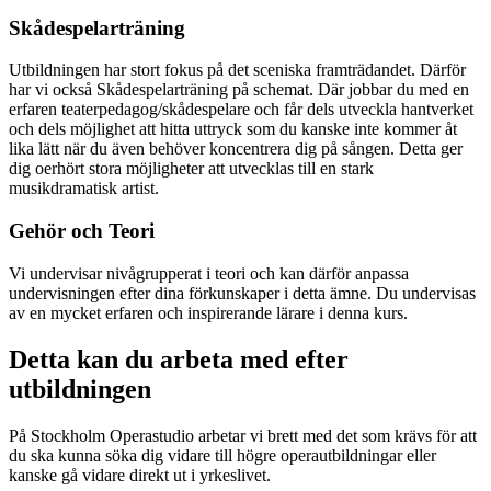
Skådespelarträning
Utbildningen har stort fokus på det sceniska framträdandet. Därför
har vi också Skådespelarträning på schemat. Där jobbar du med en
erfaren teaterpedagog/skådespelare och får dels utveckla hantverket
och dels möjlighet att hitta uttryck som du kanske inte kommer åt
lika lätt när du även behöver koncentrera dig på sången. Detta ger
dig oerhört stora möjligheter att utvecklas till en stark
musikdramatisk artist.
Gehör och Teori
Vi undervisar nivågrupperat i teori och kan därför anpassa
undervisningen efter dina förkunskaper i detta ämne. Du undervisas
av en mycket erfaren och inspirerande lärare i denna kurs.
Detta kan du arbeta med efter
utbildningen
På Stockholm Operastudio arbetar vi brett med det som krävs för att
du ska kunna söka dig vidare till högre operautbildningar eller
kanske gå vidare direkt ut i yrkeslivet.